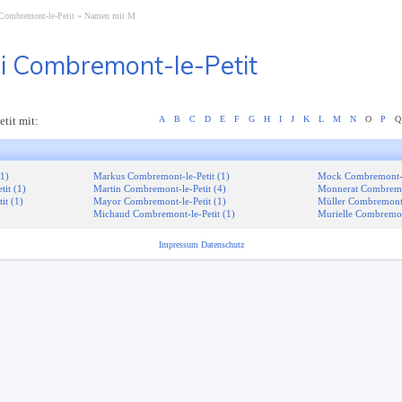
Combremont-le-Petit
Namen mit M
i Combremont-le-Petit
tit mit:
A
B
C
D
E
F
G
H
I
J
K
L
M
N
O
P
Q
(1)
Markus Combremont-le-Petit (1)
Mock Combremont-le
it (1)
Martin Combremont-le-Petit (4)
Monnerat Combremon
it (1)
Mayor Combremont-le-Petit (1)
Müller Combremont-l
Michaud Combremont-le-Petit (1)
Murielle Combremont
Impressum
Datenschutz