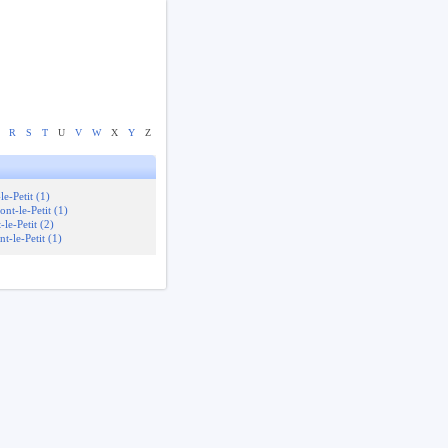
R
S
T
U
V
W
X
Y
Z
-Petit (1)
t-le-Petit (1)
e-Petit (2)
-le-Petit (1)