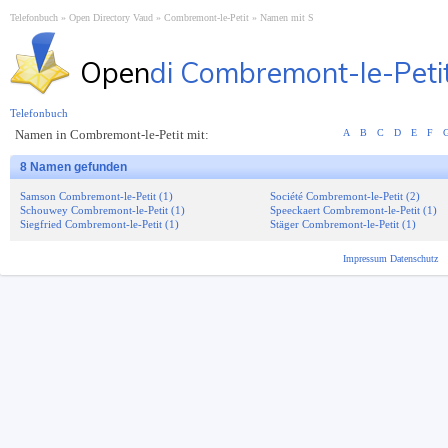
Telefonbuch
Open Directory Vaud
Combremont-le-Petit
Namen mit S
Open
di Combremont-le-Peti
Telefonbuch
Namen in Combremont-le-Petit mit:
A
B
C
D
E
F
8 Namen gefunden
Samson Combremont-le-Petit (1)
Société Combremont-le-Petit (2)
Schouwey Combremont-le-Petit (1)
Speeckaert Combremont-le-Petit (1)
Siegfried Combremont-le-Petit (1)
Stäger Combremont-le-Petit (1)
Impressum
Datenschutz