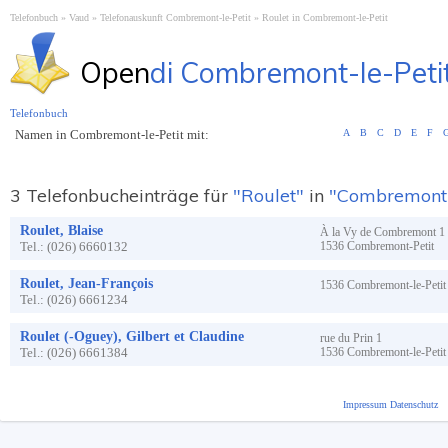
Telefonbuch
Vaud
Telefonauskunft Combremont-le-Petit
Roulet in Combremont-le-Petit
Open
di Combremont-le-Peti
Telefonbuch
Namen in Combremont-le-Petit mit:
A
B
C
D
E
F
3 Telefonbucheinträge für
"Roulet"
in
"Combremont-
Roulet, Blaise
À la Vy de Combremont
1
Tel.:
(026) 6660132
1536
Combremont-Petit
Roulet, Jean-François
1536
Combremont-le-Petit
Tel.:
(026) 6661234
Roulet (-Oguey), Gilbert et Claudine
rue du Prin
1
Tel.:
(026) 6661384
1536
Combremont-le-Petit
Impressum
Datenschutz